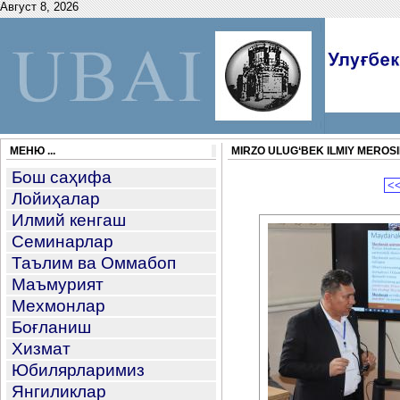
Август 8, 2026
МЕНЮ ...
MIRZO ULUG‘BEK ILMIY MEROSI
Бош саҳифа
<
Лойиҳалар
Илмий кенгаш
Семинарлар
Таълим ва Оммабоп
Маъмурият
Мехмонлар
Боғланиш
Хизмат
Юбилярларимиз
Янгиликлар