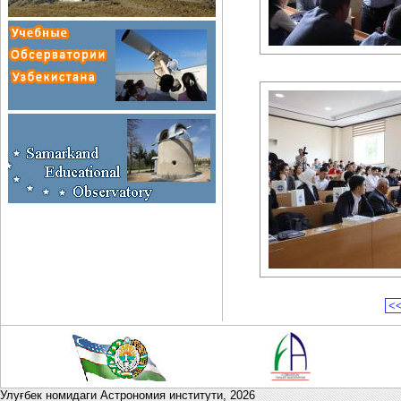
<
Улуғбек номидаги Астрономия институти,
2026