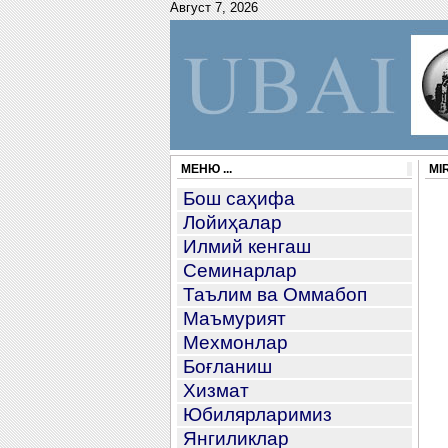
Август 7, 2026
МЕНЮ ...
MI
Бош саҳифа
Лойиҳалар
Илмий кенгаш
Семинарлар
Таълим ва Оммабоп
Маъмурият
Мехмонлар
Боғланиш
Хизмат
Юбилярларимиз
Янгиликлар