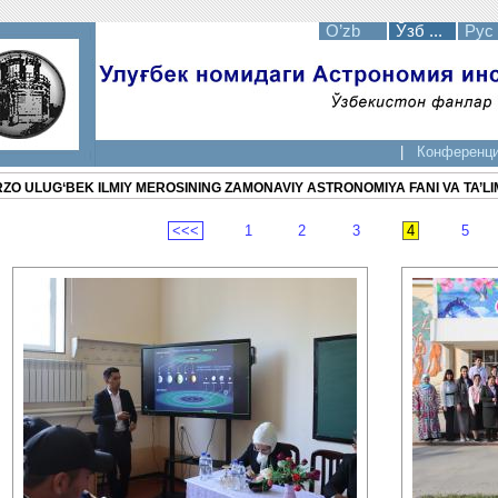
O’zb
Ўзб ...
Рус
|
Конференция
RZO ULUG‘BEK ILMIY MEROSINING ZAMONAVIY ASTRONOMIYA FANI VA TA’LI
<<<
1
2
3
4
5