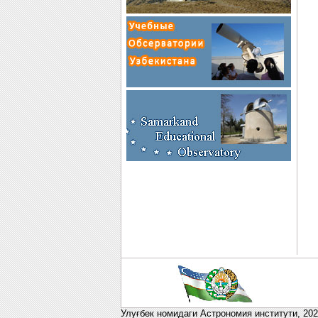
Улуғбек номидаги Астрономия институти,
202