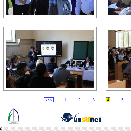
<<<
1
2
3
4
5
6