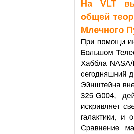
На VLT вы
общей теор
Млечного П
При помощи ин
Большом Телес
Хаббла NASA/
сегодняшний д
Эйнштейна вне
325-G004, де
искривляет св
галактики, и 
Сравнение ма