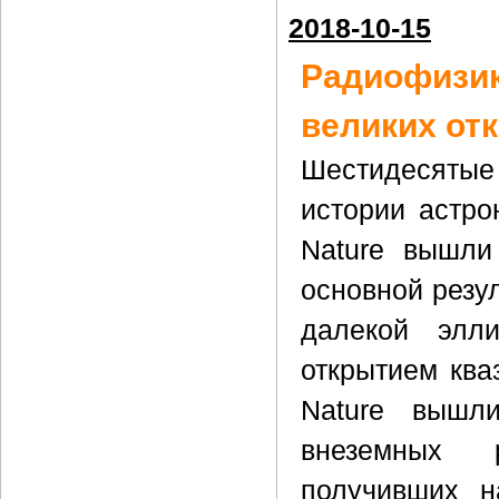
2018-10-15
Радиофизик
великих от
Шестидесятые
истории астро
Nature вышли
основной резул
далекой элли
открытием кваз
Nature вышл
внеземных р
получивших н