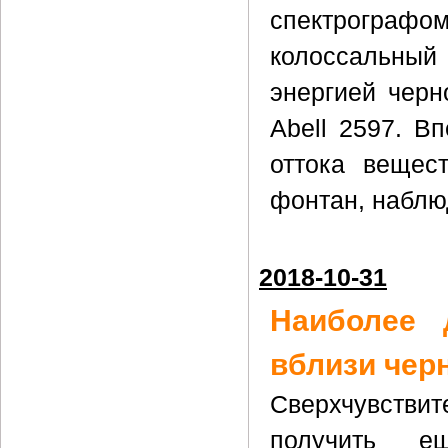
спектрограф
колоссальны
энергией черн
Abell 2597. В
оттока вещест
фонтан, наблю
2018-10-31
Наиболее 
вблизи чер
Сверхчувстви
получить е