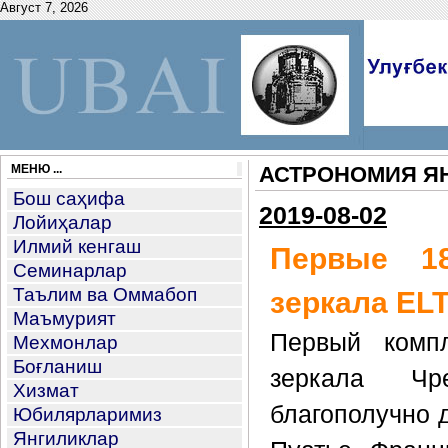
Август 7, 2026
МЕНЮ ...
АСТРОНОМИЯ Я
Бош саҳифа
2019-08-02
Лойиҳалар
Илмий кенгаш
Первые 18
Семинарлар
Таълим ва Оммабоп
зеркала EL
Маъмурият
Первый компл
Мехмонлар
Боғланиш
зеркала Чр
Хизмат
благополучно 
Юбилярларимиз
Янгиликлар