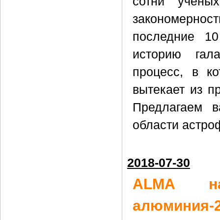
сотни учены
закономернос
последние 10
историю гал
процесс, в к
вытекает из п
Предлагаем в
области астро
2018-07-30
ALMA на
алюминия-2