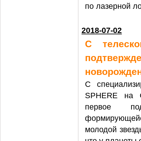
по лазерной л
2018-07-02
С телеск
подтве
новорожде
С специализи
SPHERE на О
первое под
формирующейся
молодой звезд
что у планеты