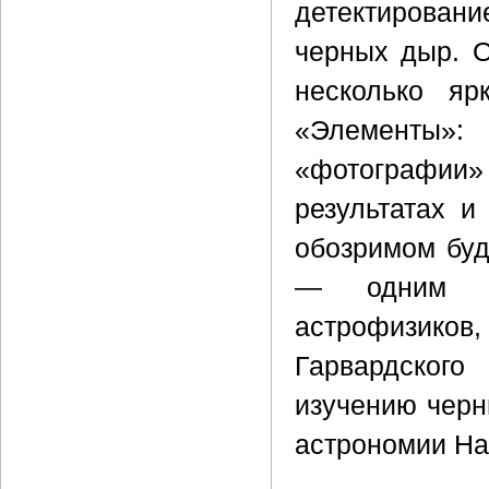
детектировани
черных дыр. О
несколько яр
«Элементы»:
«фотографии»
результатах и
обозримом бу
— одним из
астрофизико
Гарвардского
изучению черн
астрономии Н