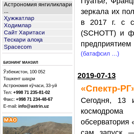
Пуатье, Франц
Астрономия янгиликлари
зеркала их по
...
Ҳужжатлар
в 2017 г. с 
Ходимлар
(SCHOTT) и ф
Сайт Харитаси
Тескари алоқа
предприятием
Spacecom
(батафсил ...)
БИЗНИНГ МАНЗИЛ
Ўзбекистон, 100 052
2019-07-13
Тошкент шаҳри
Астрономия кўчаси, 33-уй
«Спектр-РГ
Тел:
+998 71 235-81-02
Сегодня, 13 
Факс:
+998 71 234-48-67
E-mail:
info@astrin.uz
космодрома 
обсерватория 
сам запуск —