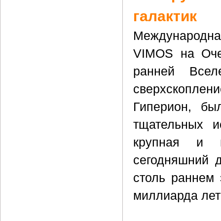
галактик
Международна
VIMOS на Оче
ранней Вселе
сверхскоплен
Гиперион, бы
тщательных и
крупная и м
сегодняшний д
столь раннем 
миллиарда лет