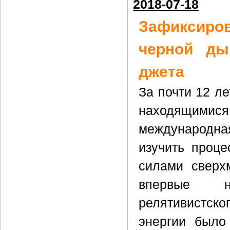
2018-07-18
Зафиксиров
черной ды
джета
За почти 12 л
находящимися
международна
изучить проц
силами сверх
впервые н
релятивистско
энергии было