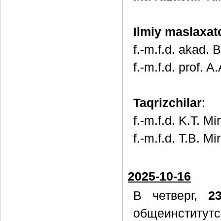
Ilmiy maslaxat
f.-m.f.d. akad.
f.-m.f.d. prof. 
Taqrizchilar
:
f.-m.f.d. K.T. Mi
f.-m.f.d. T.B. M
2025-10-16
В четверг,
2
общеинститутс