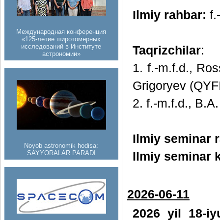
Ilmiy rahbar:
f.
Международная конференция
«125-летие широтомерных
исследований в Институте
Taqrizchilar
:
астрономии»
1. f.-m.f.d., R
Grigoryev (QYF
2. f.-m.f.d., B.
Ilmiy seminar r
Noyob astronomik hodisa:
SAYYORALAR PARADI
Ilmiy seminar k
2026-06-11
2026 yil 18-i