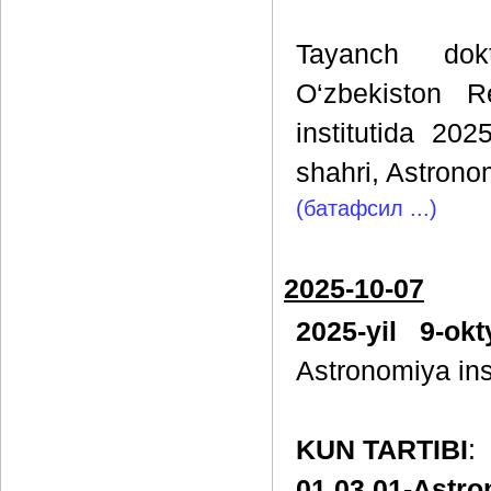
Tayanch dokt
O‘zbekiston R
institutida 20
shahri, Astronom
(батафсил ...)
2025-10-07
2025-yil 9-ok
Astronomiya inst
KUN TARTIBI
:
01.03.01-Astr