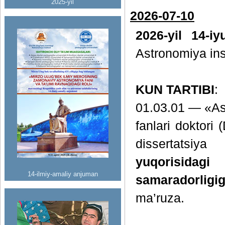
2025-yil
2026-07-10
2026-yil 14-i
Astronomiya inst
KUN TARTIBI
:
01.03.01 — «Ast
fanlari doktori
dissertatsiy
yuqorisidag
14-ilmiy-amaliy anjuman
samaradorligi
ma’ruza.