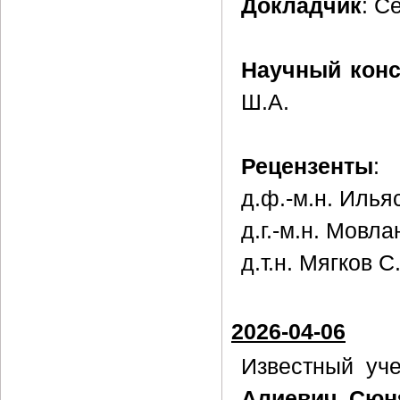
Докладчик
: С
Научный конс
Ш.А.
Рецензенты
:
д.ф.-м.н. Илья
д.г.-м.н. Мовл
д.т.н. Мягков С
2026-04-06
Известный уч
Алиевич Сюн