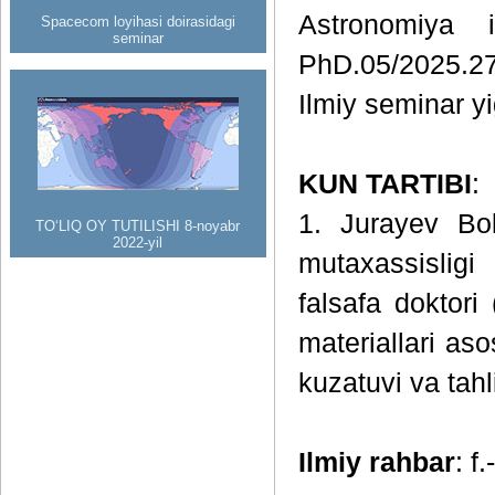
Astronomiya i
Spacecom loyihasi doirasidagi
seminar
PhD.05/2025.27
Ilmiy seminar yig
KUN TARTIBI
:
1. Jurayev Bol
TO‘LIQ OY TUTILISHI 8-noyabr
2022-yil
mutaxassisligi
falsafa doktori
materiallari as
kuzatuvi va tah
Ilmiy rahbar
: f