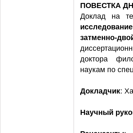
ПОВЕСТКА Д
Доклад на т
исследовани
затменно-д
диссертацион
доктора фил
наукам по спе
Докладчик
: Х
Научный руко