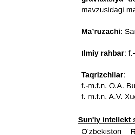
mavzusidagi ma
Ma’ruzachi
: Sa
Ilmiy rahbar
: f
Taqrizchilar
:
f.-m.f.n. О.A. B
f.-m.f.n. A.V. X
Sun'iy intellekt
Oʻzbekiston Re