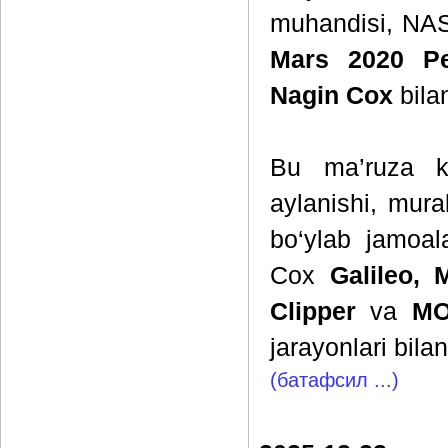
muhandisi, NAS
Mars 2020 Pe
Nagin Cox
bilan
Bu ma’ruza k
aylanishi, mur
bo‘ylab jamoal
Cox
Galileo, 
Clipper
va
MO
jarayonlari bilan
(батафсил ...)