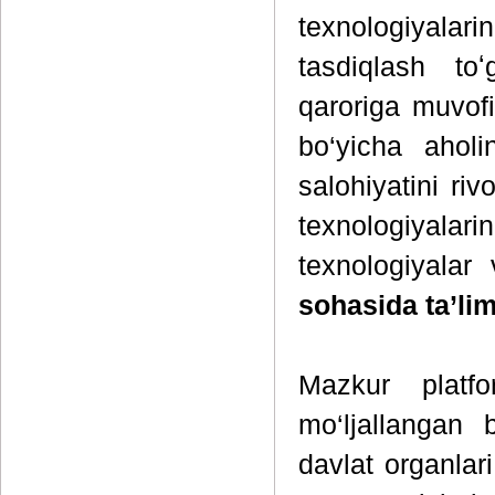
texnologiyalari
tasdiqlash toʻ
qaroriga muvofi
bo‘yicha aholi
salohiyatini riv
texnologiyal
texnologiyalar
sohasida ta’lim
Mazkur platfo
mo‘ljallangan 
davlat organlar