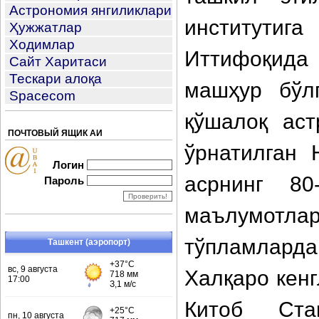
Астрономия янгиликлари
институти
Ҳужжатлар
Ходимлар
Иттифоқида 
Сайт Харитаси
Тескари алоқа
машҳур бўлг
Spacecom
қўшалоқ ас
ПОЧТОВЫЙ ЯЩИК АИ
ўрнатилган 
Логин
асрнинг 80
Пароль
маълумотлар
тўпламлард
Ташкент (аэропорт)
Халқаро кенг
Китоб Ста