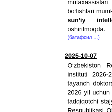
mutaxassislari
bo‘lishlari mu
sun’iy intell
oshirilmoqda.
(батафсил ...)
2025-10-07
O‘zbekiston R
instituti 2026
tayanch doktora
2026 yil uchun
tadqiqotchi sta
Respublikasi Oli