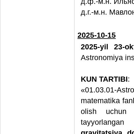
д.ф.-м.н. Илья
д.г.-м.н. Мавл
2025-10-15
2025-yil 23-o
Astronomiya inst
KUN TARTIBI
:
«01.03.01-Ast
matematika fanla
olish uchun y
tayyorlanga
gravitatsiya d