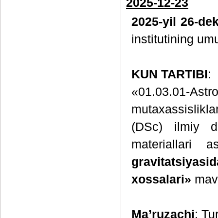
2025-12-23
2025-yil 26-de
institutining um
KUN TARTIBI
:
«01.03.01-A
mutaxassislikl
(DSc) ilmiy da
materiallari 
gravitatsi
xossalari»
mavz
Ma’ruzachi
: Tu