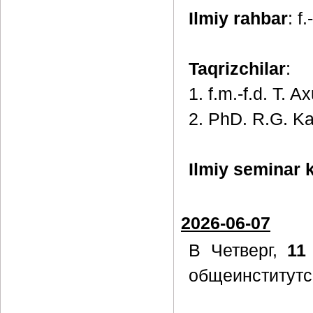
Ilmiy rahbar
: f
Taqrizchilar
:
1. f.m.-f.d. T. 
2. PhD. R.G. Ka
Ilmiy seminar k
2026-06-07
В Четверг,
11
общеинститутс