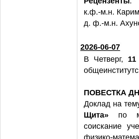
Рецензенты
:
к.ф.-м.н. Кари
д. ф.-м.н. Ахун
2026-06-07
В Четверг,
11
общеинститутс
ПОВЕСТКА Д
Доклад на тем
Щита»
по ма
соискание уч
физико-матема