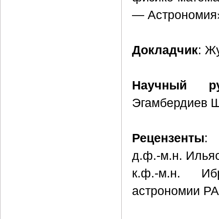
— Астрономия
Докладчик
: Ж
Научный ру
Эгамбердиев Ш
Рецензенты
:
д.ф.-м.н. Илья
к.ф.-м.н. И
астрономии РА