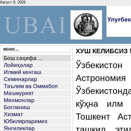
Август 9, 2026
МЕНЮ ...
ХУШ КЕЛИБСИЗ 
Бош саҳифа ...
Ўзбекистон
Лойиҳалар
Илмий кенгаш
Астрономия
Семинарлар
Таълим ва Оммабоп
Ўзбекистонд
Маъмурият
Мехмонлар
кўҳна илм 
Боғланиш
Хизмат
Тошкент Ас
Юбилярларимиз
ташкил эти
Янгиликлар