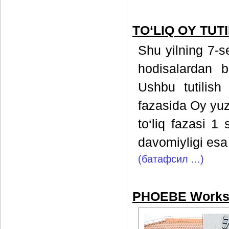
TO‘LIQ OY TUTIL
Shu yilning 7-s
hodisalardan bi
Ushbu tutilish t
fazasida Oy yuza
to‘liq fazasi 1
davomiyligi esa
(батафсил ...)
PHOEBE Works