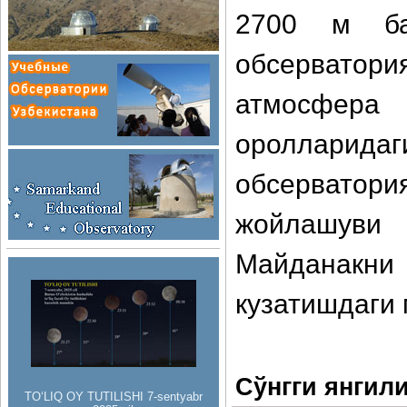
2700 м ба
обсервато
атмосфера
ороллар
обсервато
жойлашуви
Майданакни
кузатишдаги 
Сўнгги янгил
TO‘LIQ OY TUTILISHI 7-sentyabr