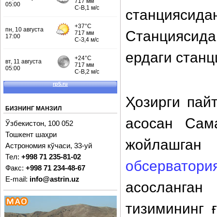
станциясида
Станциясида
ердаги станц
Ҳозирги пай
БИЗНИНГ МАНЗИЛ
асосан Сам
Ўзбекистон, 100 052
Тошкент шаҳри
жойла
Астрономия кўчаси, 33-уй
Тел:
+998 71 235-81-02
обсерватори
Факс:
+998 71 234-48-67
E-mail:
info@astrin.uz
асосланга
тизимининг 