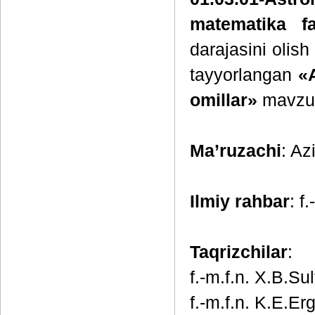
matematika fa
darajasini olish
tayyorlangan
«A
omillar»
mavzus
Ma’ruzachi
: Az
Ilmiy rahbar
: f
Taqrizchilar
:
f.-m.f.n. X.B.Su
f.-m.f.n. K.E.Er