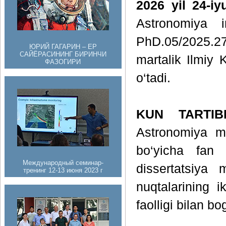
2026 yil 24-i
Astronomiya in
PhD.05/2025.27
ЮРИЙ ГАГАРИН – ЕР
САЙЁРАСИНИНГ БИРИНЧИ
martalik Ilmiy 
ФАЗОГИРИ
o‘tadi.
KUN TARTIB
Astronomiya mu
bo‘yicha fan 
Международный семинар-
dissertatsiya 
тренинг 12-13 июня 2023 г
nuqtalarining i
faolligi bilan b