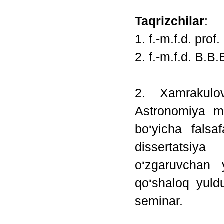
Taqrizchilar
:
1. f.-m.f.d. prof.
2. f.-m.f.d. B.B
2. Xamrakulov
Astronomiya mu
bo‘yicha falsa
dissertatsiya
o‘zgaruvchan y
qo‘shaloq yuld
seminar.