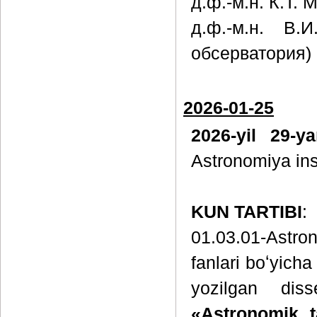
д.ф.-м.н. К.Т.
д.ф.-м.н. В.
обсерватория)
2026-01-25
2026-yil 29-y
Astronomiya inst
KUN TARTIBI
:
01.03.01-Astron
fanlari boʻyicha
yozilgan diss
«Astronomik ta