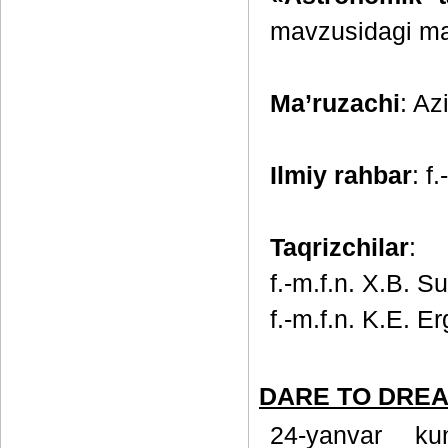
mavzusidagi ma
Ma’ruzachi
: Az
Ilmiy rahbar
: f
Taqrizchilar
:
f.-m.f.n. X.B. Su
f.-m.f.n. K.E. E
DARE TO DREAM
24-yanvar ku