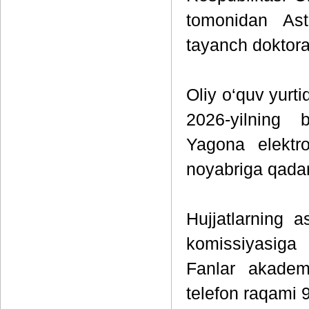
tomonidan Astr
tayanch doktoran
Oliy o‘quv yurti
2026-yilning
Yagona elektro
noyabriga qadar
Hujjatlarning 
komissiyasiga 
Fanlar akademi
telefon raqami 