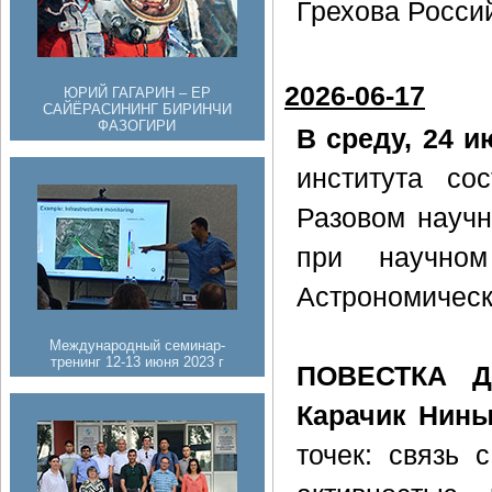
Грехова Росси
2026-06-17
ЮРИЙ ГАГАРИН – ЕР
САЙЁРАСИНИНГ БИРИНЧИ
ФАЗОГИРИ
В среду, 24 и
института со
Разовом научн
при научном 
Астрономическ
Международный семинар-
тренинг 12-13 июня 2023 г
ПОВЕСТКА Д
Карачик Нин
точек: связь 