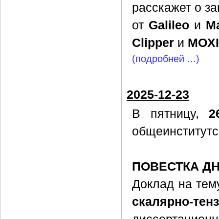
расскажет о з
от
Galileo
и
Ma
Clipper
и
MOX
(подробней ...)
2025-12-23
В пятницу,
2
общеинститутс
ПОВЕСТКА Д
Доклад на тем
скалярно-тен