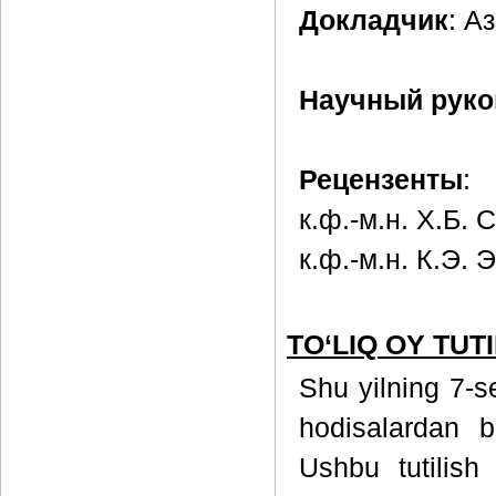
Докладчик
: А
Научный руко
Рецензенты
:
к.ф.-м.н. Х.Б. 
к.ф.-м.н. К.Э. 
TO‘LIQ OY TUTIL
Shu yilning 7-s
hodisalardan bi
Ushbu tutilish t