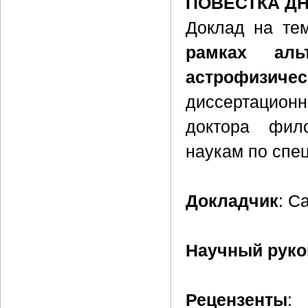
ПОВЕСТКА Д
Доклад на те
рамках аль
астрофизич
диссертацион
доктора фил
наукам по спе
Докладчик
: С
Научный руко
Рецензенты
: