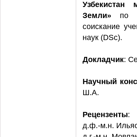
Узбекистан 
Земли»
по ма
соискание уче
наук (DSc).
Докладчик
: С
Научный конс
Ш.А.
Рецензенты
:
д.ф.-м.н. Илья
д.г.-м.н. Мовл