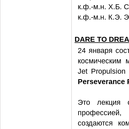
к.ф.-м.н. Х.Б. 
к.ф.-м.н. К.Э. 
DARE TO DREAM
24 января сос
космическим 
Jet Propulsion
Perseverance 
Это лекция 
профессией
создаются ко