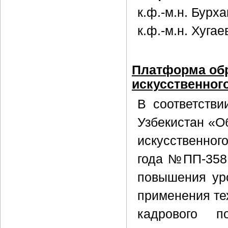
к.ф.-м.н. Бурха
к.ф.-м.н. Хугаев
Платформа обр
искусственног
В соответстви
Узбекистан «О
искусственного
года №ПП-358 
повышения уро
применения тех
кадрового п