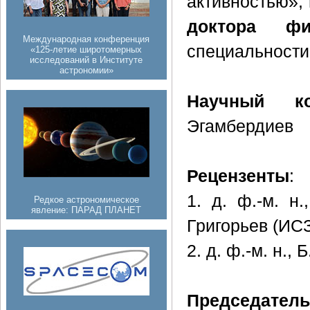
активностью»,
доктора фи
Международная конференция
специальности
«125-летие широтомерных
исследований в Институте
астрономии»
Научный кон
Эгамбердиев
Рецензенты
:
1. д. ф.-м. н
Редкое астрономическое
явление: ПАРАД ПЛАНЕТ
Григорьев (ИС
2. д. ф.-м. н.,
Председате