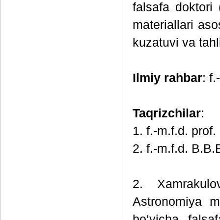
falsafa doktori
materiallari as
kuzatuvi va tah
Ilmiy rahbar
: f
Taqrizchilar
:
1. f.-m.f.d. prof.
2. f.-m.f.d. B.B
2. Xamrakulov
Astronomiya mu
bo‘yicha falsa