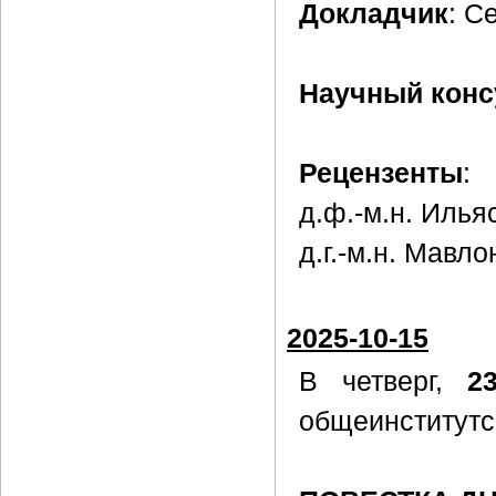
Докладчик
: С
Научный конс
Рецензенты
:
д.ф.-м.н. Илья
д.г.-м.н. Мавл
2025-10-15
В четверг,
2
общеинститутс