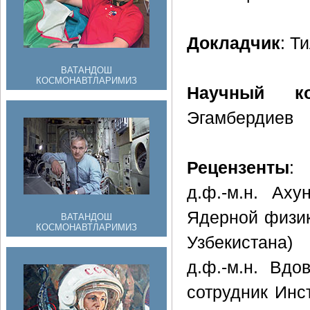
Докладчик
: Т
ВАТАНДОШ
КОСМОНАВТЛАРИМИЗ
Научный ко
Эгамбердиев
Рецензенты
:
д.ф.-м.н. Ах
Ядерной физик
ВАТАНДОШ
КОСМОНАВТЛАРИМИЗ
Узбекистана)
д.ф.-м.н. Вд
сотрудник Инс