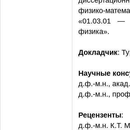
диссертацион
физико-матем
«01.03.01 — 
физика».
Докладчик
: Т
Научные конс
д.ф.-м.н., ака
д.ф.-м.н., про
Рецензенты
:
д.ф.-м.н. К.Т.