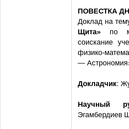
ПОВЕСТКА Д
Доклад на тем
Щита»
по ма
соискание уч
физико-матема
— Астрономия
Докладчик
: Ж
Научный ру
Эгамбердиев Ш