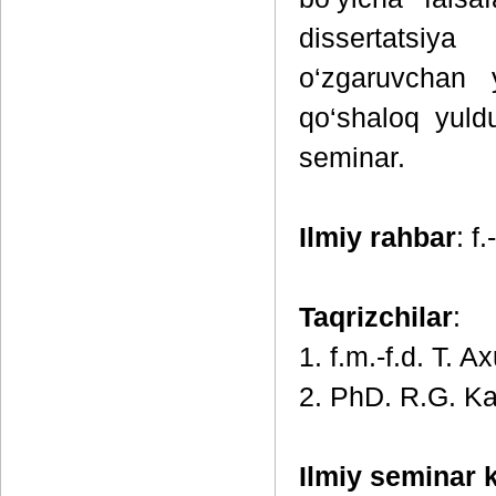
dissertatsiya
o‘zgaruvchan y
qo‘shaloq yuld
seminar.
Ilmiy rahbar
: f
Taqrizchilar
:
1. f.m.-f.d. T. 
2. PhD. R.G. Ka
Ilmiy seminar k