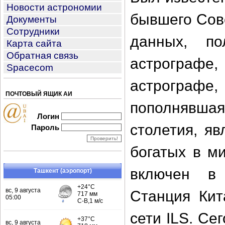
Новости астрономии
бывшего Сов
Документы
Сотрудники
данных, по
Карта сайта
Обратная связь
астрографе
Spacecom
астрографе,
ПОЧТОВЫЙ ЯЩИК АИ
пополнявшая
Логин
столетия, я
Пароль
богатых в м
включен в
Ташкент (аэропорт)
Станция Кит
сети ILS. Се