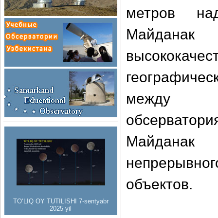
метров на
Майдан
высококаче
географичес
между гл
обсерватори
Майданак
непрерывн
объектов.
TO‘LIQ OY TUTILISHI 7-sentyabr
2025-yil