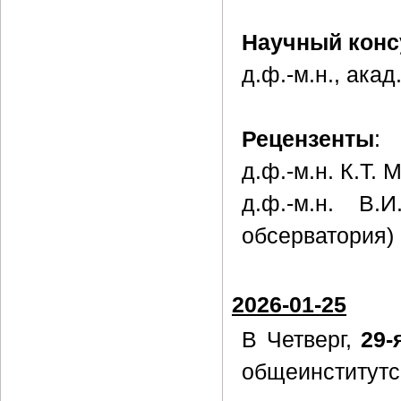
Научный конс
д.ф.-м.н., ака
Рецензенты
:
д.ф.-м.н. К.Т.
д.ф.-м.н. В.
обсерватория)
2026-01-25
В Четверг,
29-
общеинститутс