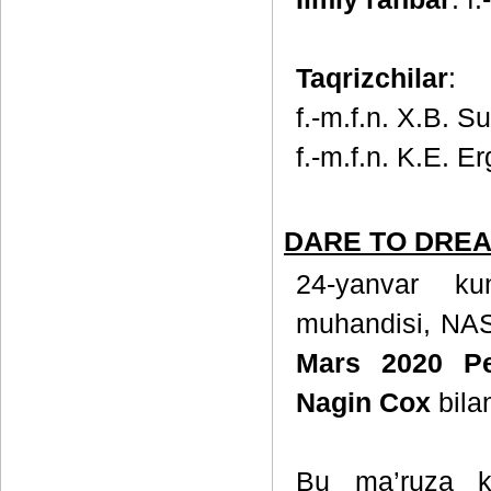
Taqrizchilar
:
f.-m.f.n. X.B. Su
f.-m.f.n. K.E. E
DARE TO DREAM
24-yanvar ku
muhandisi, NAS
Mars 2020 Pe
Nagin Cox
bilan
Bu ma’ruza k