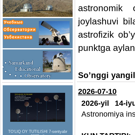
astronomik o
joylashuvi b
astrofizik ob
punktga aylant
So’nggi yangil
2026-07-10
2026-yil 14-i
Astronomiya inst
TO‘LIQ OY TUTILISHI 7-sentyabr