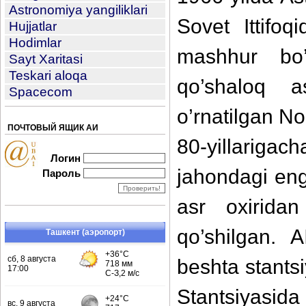
Astronomiya yangiliklari
Sovet Ittifo
Hujjatlar
Hodimlar
mashhur bo’
Sayt Xaritasi
Teskari aloqa
qo’shaloq a
Spacecom
o’rnatilgan N
ПОЧТОВЫЙ ЯЩИК АИ
80-yillarigac
Логин
jahondagi eng
Пароль
asr oxirida
qo’shilgan. A
Ташкент (аэропорт)
beshta stants
Stantsiyasid