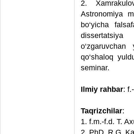
2. Xamrakulov
Astronomiya mu
bo‘yicha falsa
dissertatsiya
o‘zgaruvchan y
qo‘shaloq yuld
seminar.
Ilmiy rahbar
: f
Taqrizchilar
:
1. f.m.-f.d. T. 
2. PhD. R.G. Ka