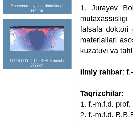
Spacecom loyihasi doirasidagi
1. Jurayev Bol
seminar
mutaxassisligi
falsafa doktori
materiallari as
kuzatuvi va tah
TO‘LIQ OY TUTILISHI 8-noyabr
2022-yil
Ilmiy rahbar
: f
Taqrizchilar
:
1. f.-m.f.d. prof.
2. f.-m.f.d. B.B