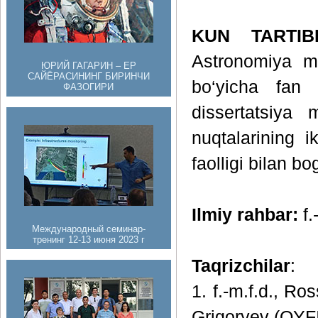
KUN TARTIB
Astronomiya mu
ЮРИЙ ГАГАРИН – ЕР
САЙЁРАСИНИНГ БИРИНЧИ
bo‘yicha fan 
ФАЗОГИРИ
dissertatsiya 
nuqtalarining i
faolligi bilan b
Ilmiy rahbar:
f.
Международный семинар-
тренинг 12-13 июня 2023 г
Taqrizchilar
:
1. f.-m.f.d., R
Grigoryev (QYF