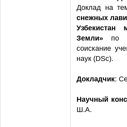
Доклад на те
снежных лави
Узбекистан 
Земли»
по ма
соискание уче
наук (DSc).
Докладчик
: С
Научный конс
Ш.А.