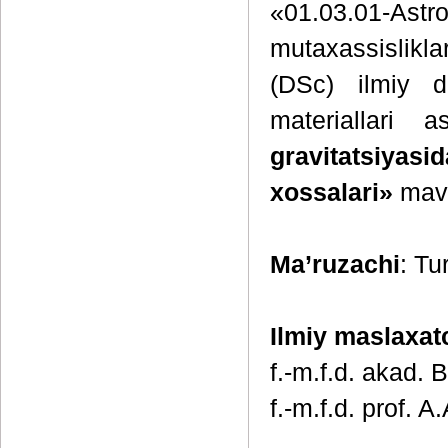
«01.03.01-A
mutaxassislikl
(DSc) ilmiy da
materiallari 
gravitatsi
xossalari»
mavz
Ma’ruzachi
: Tu
Ilmiy maslaxat
f.-m.f.d. akad.
f.-m.f.d. prof. 