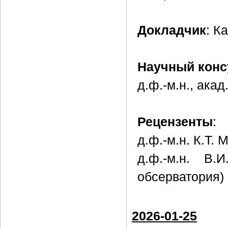
Докладчик
: К
Научный конс
д.ф.-м.н., ака
Рецензенты
:
д.ф.-м.н. К.Т.
д.ф.-м.н. В.
обсерватория)
2026-01-25