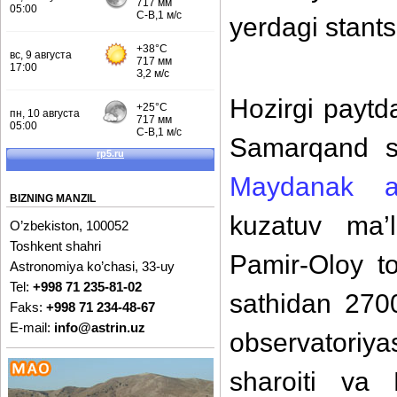
yerdagi stants
Hozirgi paytd
Samarqand s
Maydanak as
BIZNING MANZIL
kuzatuv ma’l
O’zbekiston, 100052
Toshkent shahri
Pamir-Oloy to
Astronomiya ko’chasi, 33-uy
Tel:
+998 71 235-81-02
sathidan 270
Faks:
+998 71 234-48-67
E-mail:
info@astrin.uz
observatoriy
sharoiti va