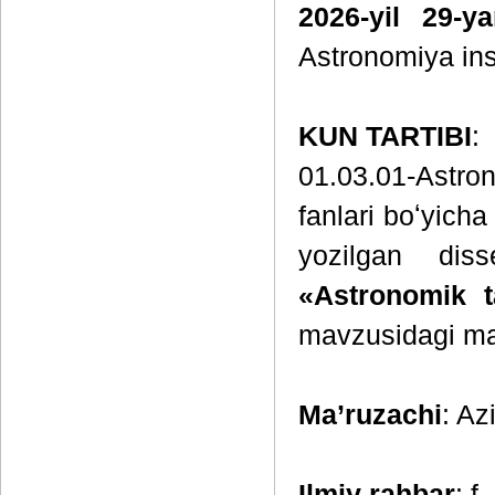
2026-yil 29-y
Astronomiya inst
KUN TARTIBI
:
01.03.01-Astron
fanlari boʻyicha
yozilgan diss
«Astronomik ta
mavzusidagi ma
Ma’ruzachi
: Az
Ilmiy rahbar
: f