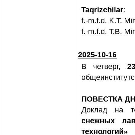
Taqrizchilar
:
f.-m.f.d. K.T. Mi
f.-m.f.d. T.B. M
2025-10-16
В четверг,
2
общеинститутс
ПОВЕСТКА Д
Доклад на 
снежных лав
технологий»
п