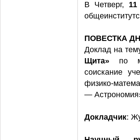
В Четверг,
11
общеинститутс
ПОВЕСТКА Д
Доклад на тем
Щита»
по ма
соискание уч
физико-матема
— Астрономия
Докладчик
: Ж
Научный ру