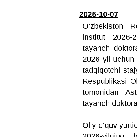
2025-10-07
O‘zbekiston R
instituti 2026
tayanch doktora
2026 yil uchun
tadqiqotchi sta
Respublikasi Oli
tomonidan Astr
tayanch doktoran
Oliy o‘quv yurti
2026-yilning