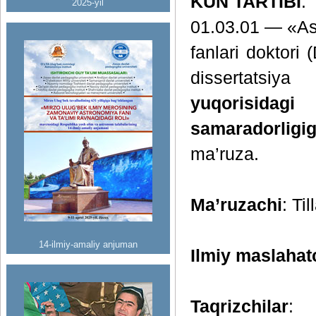
KUN TARTIBI
:
2025-yil
01.03.01 — «Ast
fanlari doktori
dissertatsiy
yuqorisidag
samaradorligi
ma’ruza.
Ma’ruzachi
: Ti
14-ilmiy-amaliy anjuman
Ilmiy maslahat
Taqrizchilar
: