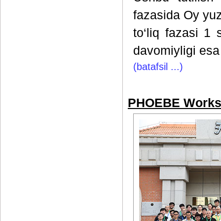
fazasida Oy yuza
to‘liq fazasi 1
davomiyligi esa
(batafsil ...)
PHOEBE Works