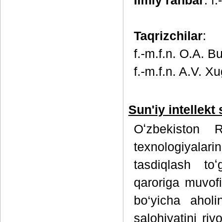
Ilmiy rahbar
: f
Taqrizchilar
:
f.-m.f.n. О.A. B
f.-m.f.n. A.V. X
Sun'iy intellekt
Oʻzbekiston Re
texnologiyalari
tasdiqlash toʻ
qaroriga muvofi
bo‘yicha aholi
salohiyatini riv