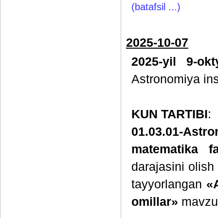
(batafsil ...)
2025-10-07
2025-yil 9-ok
Astronomiya inst
KUN TARTIBI
:
01.03.01-Astr
matematika fa
darajasini olish
tayyorlangan
«A
omillar»
mavzus