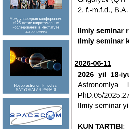
2. f.-m.f.d., B.
Международная конференция
«125-летие широтомерных
исследований в Институте
Ilmiy seminar r
астрономии»
Ilmiy seminar k
2026-06-11
2026 yil 18-i
Astronomiya i
Noyob astronomik hodisa:
SAYYORALAR PARADI
PhD.05/2025.27
Ilmiy seminar yig
KUN TARTIBI
: