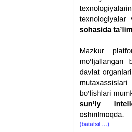
texnologiyal
texnologiyalar
sohasida ta’lim
Mazkur platfo
mo‘ljallangan 
davlat organlar
mutaxassislari
bo‘lishlari mu
sun’iy intell
oshirilmoqda.
(batafsil ...)