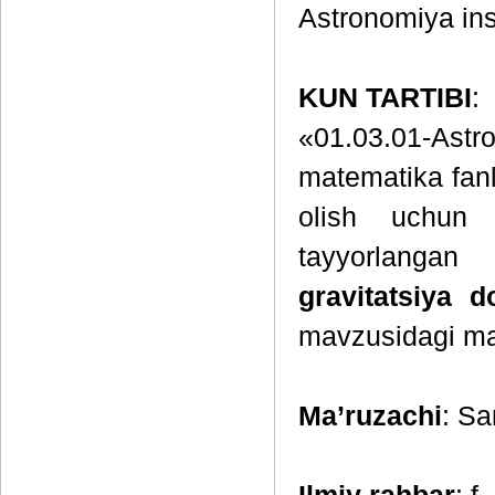
Astronomiya inst
KUN TARTIBI
:
«01.03.01-Ast
matematika fanla
olish uchun y
tayyorlanga
gravitatsiya d
mavzusidagi ma
Ma’ruzachi
: Sa