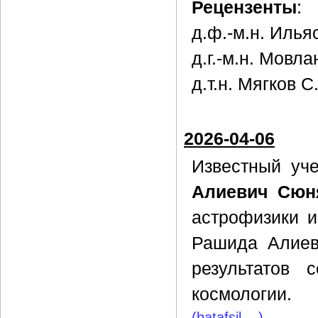
Рецензенты
:
д.ф.-м.н. Илья
д.г.-м.н. Мовл
д.т.н. Мягков С
2026-04-06
Известный уч
Алиевич Сюн
астрофизики 
Рашида Алиев
результатов 
космологии.
(batafsil ...)