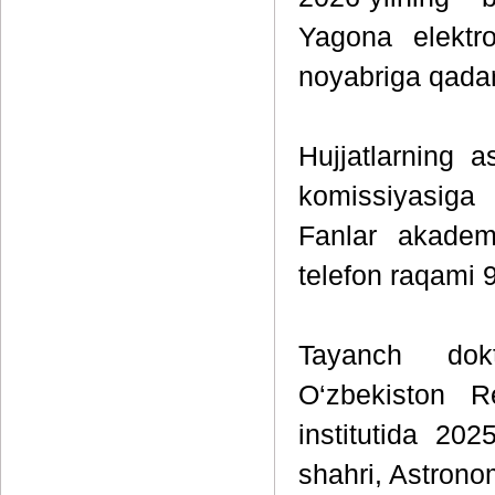
Yagona elektro
noyabriga qadar
Hujjatlarning 
komissiyasiga 
Fanlar akademi
telefon raqami 
Tayanch dokt
O‘zbekiston R
institutida 20
shahri, Astronom