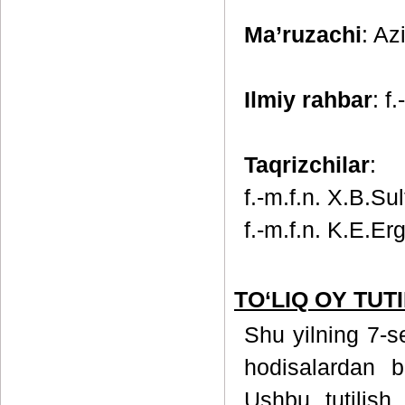
Ma’ruzachi
: Az
Ilmiy rahbar
: f
Taqrizchilar
:
f.-m.f.n. X.B.Su
f.-m.f.n. K.E.Er
TO‘LIQ OY TUTIL
Shu yilning 7-s
hodisalardan bi
Ushbu tutilish t