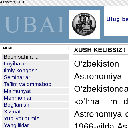
Август 8, 2026
MENU ...
XUSH KELIBSIZ !
Bosh sahifa ...
O’zbekisto
Loyihalar
Ilmiy kengash
Astronomiya
Seminarlar
Ta’lim va ommabop
O’zbekistond
Ma’muriyat
Mehmonlar
ko’hna ilm da
Bog’lanish
Xizmat
Astronomiya ob
Yubilyarlarimiz
1966-yilda Ast
Yangiliklar