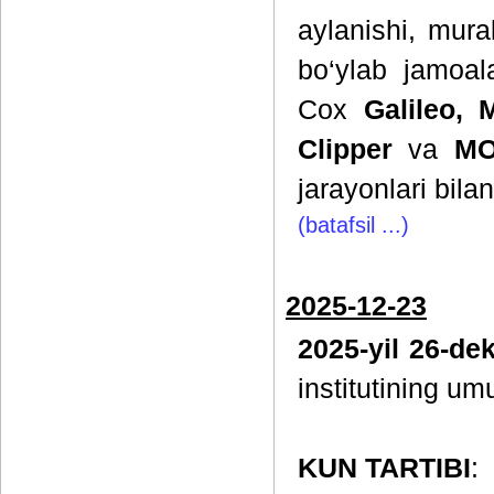
aylanishi, mur
bo‘ylab jamoal
Cox
Galileo, 
Clipper
va
MO
jarayonlari bilan
(batafsil ...)
2025-12-23
2025-yil 26-de
institutining um
KUN TARTIBI
: