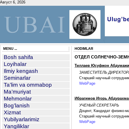
Август 6, 2026
MENU ...
HODIMLAR
Bosh sahifa
ОТДЕЛ СОЛНЕЧНО-ЗЕМН
Loyihalar
Тиллаев Юсуфжон Абдумаж
Ilmiy kengash
ЗАМЕСТИТЕЛЬ ДИРЕКТОР
Seminarlar
Старший научный сотрудник
WebPage
Ta’lim va ommabop
Ma’muriyat
Mehmonlar
Ибрагимов Игорь Абдурахм
Bog’lanish
УЧЕНЫЙ СЕКРЕТАРЬ
Доцент, Кандидат физико-м
Xizmat
Старший научный сотрудни
Yubilyarlarimiz
WebPage
Yangiliklar