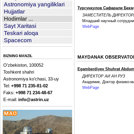
Astronomiya yangiliklari
Турсунқулов Сафарали Бек
Hujjatlar
ЗАМЕСТИТЕЛЬ ДИРЕКТОР
Hodimlar ...
Младший научный сотрудни
Sayt Xaritasi
WebPage
Teskari aloqa
Spacecom
BIZNING MANZIL
MAYDANAK OBSERVATORI
O’zbekiston, 100052
Egamberdiyev Shuhrat Abdu
Toshkent shahri
ДИРЕКТОР АИ АН РУЗ
Astronomiya ko’chasi, 33-uy
Академик, Доктор физико-м
Tel:
+998 71 235-81-02
WebPage
Faks:
+998 71 234-48-67
E-mail:
info@astrin.uz