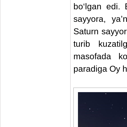
bo‘lgan edi.
sayyora, ya’
Saturn sayyor
turib kuzati
masofada ko‘
paradiga Oy h