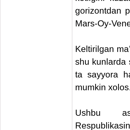
gorizontdan p
Mars-Oy-Vener
Keltirilgan m
shu kunlarda 
ta sayyora h
mumkin xolos
Ushbu ast
Respublikasi