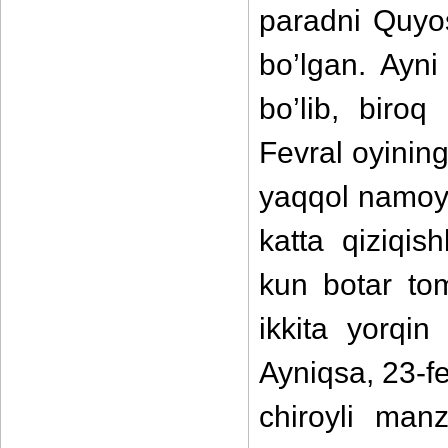
paradni Quyo
bo’lgan. Ayn
bo’lib, biro
Fevral oyining
yaqqol namoyo
katta qiziqi
kun botar tom
ikkita yorqin
Ayniqsa, 23-f
chiroyli man