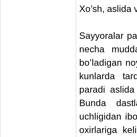
Xo’sh, aslida
Sayyoralar pa
necha mudda
bo’ladigan no
kunlarda tar
paradi aslida
Bunda dast
uchligidan ib
oxirlariga k