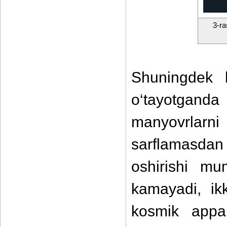
3-ra
Shuningdek 
o‘tayotganda
manyovrlarn
sarflamasdan 
oshirishi mu
kamayadi, ik
kosmik appar