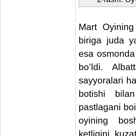
Mart Oyining
biriga juda y
esa osmonda 
bo’ldi. Alb
sayyoralari h
botishi bil
pastlagani boi
oyining bos
ketligini kuz