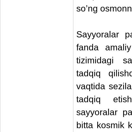
so’ng osmonni
Sayyoralar p
fanda amaliy
tizimidagi s
tadqiq qilis
vaqtida sezila
tadqiq etis
sayyoralar pa
bitta kosmik 