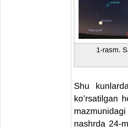
1-rasm. S
Shu kunlarda
ko’rsatilgan 
mazmunidagi 
nashrda 24-ma