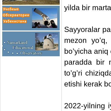
yilda bir marta
Sayyoralar pa
mezon yo’q, 
bo’yicha ani
paradda bir 
to’g’ri chiziq
etishi kerak bo
2022-yilning 