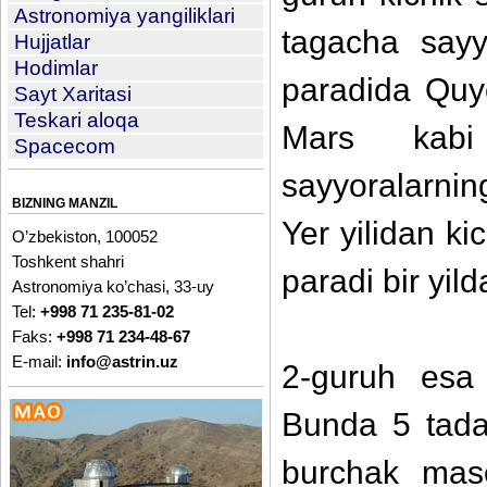
Astronomiya yangiliklari
tagacha sayy
Hujjatlar
Hodimlar
paradida Quyo
Sayt Xaritasi
Teskari aloqa
Mars kabi 
Spacecom
sayyoralarnin
BIZNING MANZIL
Yer yilidan ki
O’zbekiston, 100052
Toshkent shahri
paradi bir yil
Astronomiya ko’chasi, 33-uy
Tel:
+998 71 235-81-02
Faks:
+998 71 234-48-67
E-mail:
info@astrin.uz
2-guruh esa 
Bunda 5 tadan
burchak mas