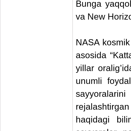
Bunga yaqqol
va New Horizo
NASA kosmik a
asosida “Katt
yillar oralig’
unumli foyda
sayyoralarini
rejalashtirga
haqidagi bili