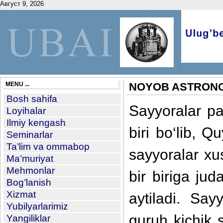
Август 9, 2026
MENU ...
NOYOB ASTRONO
Bosh sahifa
Sayyoralar p
Loyihalar
Ilmiy kengash
biri bo‘lib, 
Seminarlar
Ta’lim va ommabop
sayyoralar xus
Ma’muriyat
Mehmonlar
bir biriga ju
Bog’lanish
Xizmat
aytiladi. Say
Yubilyarlarimiz
guruh kichik 
Yangiliklar