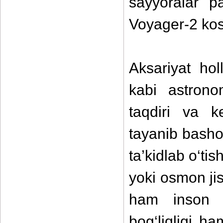
sayyoralar p
Voyager-2 kosm
Aksariyat hol
kabi astrono
taqdiri va ke
tayanib bashor
ta’kidlab o‘ti
yoki osmon ji
ham inson t
bog‘liqligi h