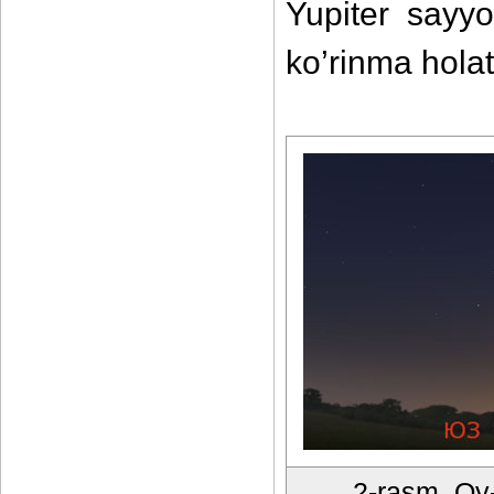
Yupiter sayyo
ko’rinma holat
2-rasm. Oy-