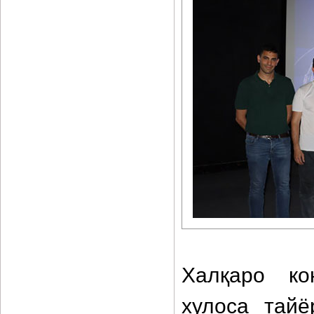
Халқаро ко
хулоса тайё