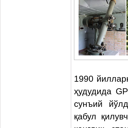
1990 йиллар
ҳудудида G
сунъий йўл
қабул қилув