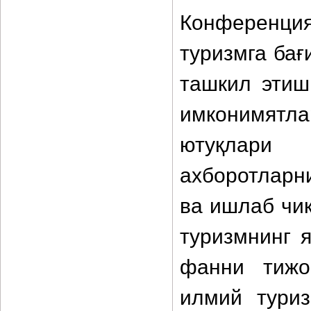
Конференц
туризмга бағ
ташкил этиш
имконимятл
ютуқлари 
ахборотларн
ва ишлаб чи
туризмнинг 
фанни тижо
илмий тури