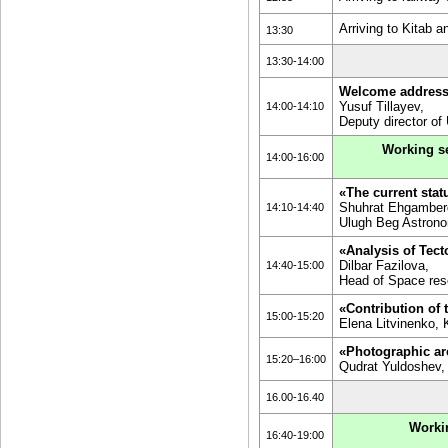
Arriving to Kitab a
13:30
13:30-14:00
Welcome addres
Yusuf Tillayev,
14:00-14:10
Deputy director of
Working se
14:00-16:00
«The current stat
Shuhrat Ehgamberd
14:10-14:40
Ulugh Beg Astrono
«Analysis of Tec
Dilbar Fazilova,
14:40-15:00
Head of Space res
«Contribution of 
15:00-15:20
Elena Litvinenko, 
«Photographic ar
15:20–16:00
Qudrat Yuldoshev, 
16.00-16.40
Workin
16:40-19:00