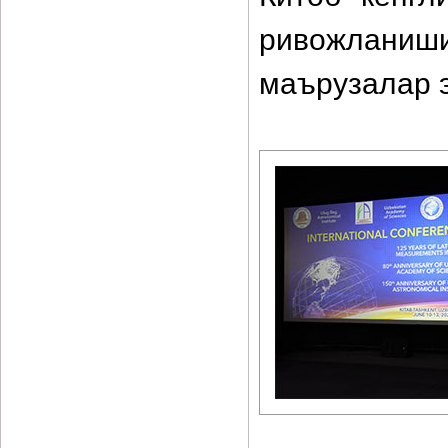
ривожлани
маърузалар 