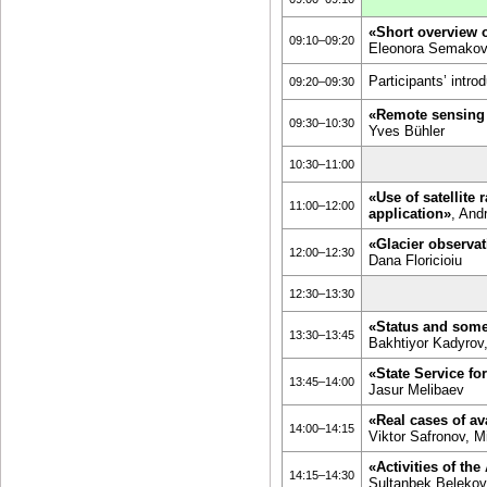
«Short overview o
09:10–09:20
Eleonora Semakova
Participants’ introd
09:20–09:30
«Remote sensing 
09:30–10:30
Yves Bühler
10:30–11:00
«Use of satellite
11:00–12:00
application»
, And
«Glacier observat
12:00–12:30
Dana Floricioiu
12:30–13:30
«Status and some 
13:30–13:45
Bakhtiyor Kadyrov
«State Service f
13:45–14:00
Jasur Melibaev
«Real cases of av
14:00–14:15
Viktor Safronov, M
«Activities of t
14:15–14:30
Sultanbek Belekov