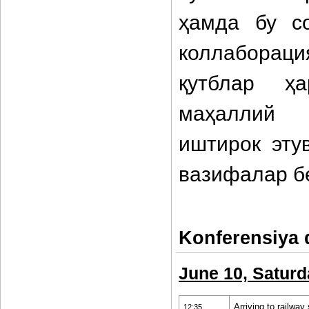
ҳамда бу с
коллабораци
қутблар ҳа
маҳаллий 
иштирок эту
вазифалар б
Konferensiya 
June 10, Saturd
Arriving to railway
12:35