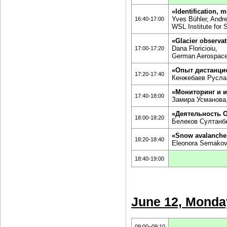
«Identification, 
Yves Bühler, Andr
16:40-17:00
WSL Institute for
«Glacier observat
Dana Floricioiu,
17:00-17:20
German Aerospace
«Опыт дистанци
17:20-17:40
Кенжебаев Русла
«Мониторинг и 
17:40-18:00
Замира Усманова,
«Деятельность 
18:00-18:20
Белеков Султанб
«Snow avalanche
18:20-18:40
Eleonora Semakova
18:40-19:00
June 12, Monda
09:00–09:10