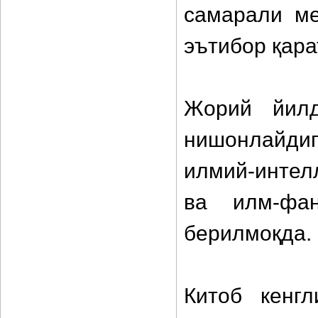
самарали ме
эътибор қара
Жорий йилд
нишонлайдиг
илмий-интел
ва илм-фа
берилмоқда.
Китоб кенг