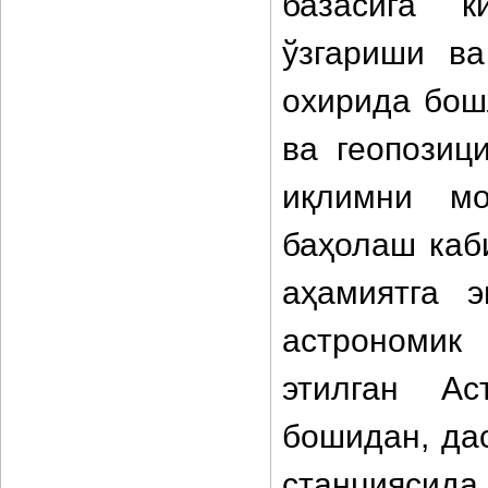
базасига к
ўзгариши ва
охирида бош
ва геопозици
иқлимни мо
баҳолаш каб
аҳамиятга 
астрономик
этилган Ас
бошидан, да
станциясида