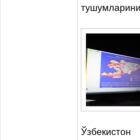
тушумларини
Ўзбекист