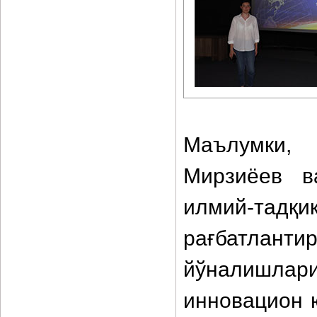
Маълумки,
Мирзиёев в
илмий-тад
рағбатланти
йўналишлари
инновацион 