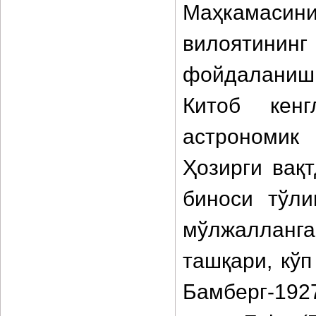
Маҳкамасини
вилоятинин
фойдаланиш 
Китоб кенг
астрономик
Ҳозирги вақ
биноси тўли
мўлжалланг
ташқари, кў
Бамберг-192