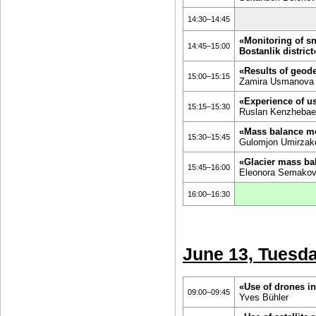
14:30–14:45
«Monitoring of s
14:45–15:00
Bostanlik district
«Results of geode
15:00–15:15
Zamira Usmanova
«Experience of us
15:15–15:30
Ruslan Kenzheba
«Mass balance mo
15:30–15:45
Gulomjon Umirzak
«Glacier mass b
15:45–16:00
Eleonora Semako
16:00–16:30
June 13, Tuesd
«Use of drones i
09:00–09:45
Yves Bühler