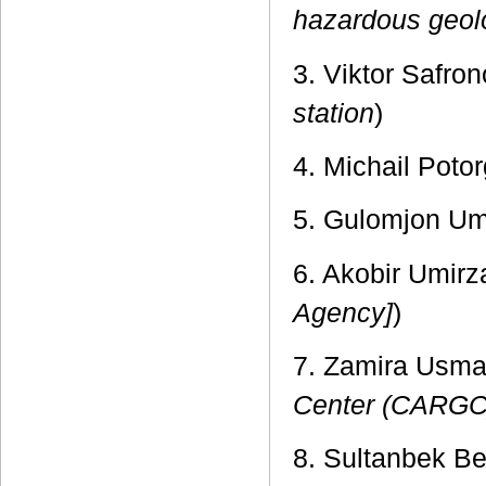
hazardous geol
3. Viktor Safron
station
)
4. Michail Potor
5. Gulomjon Um
6. Akobir Umirz
Agency]
)
7. Zamira Usma
Center (CARGC
8. Sultanbek Be