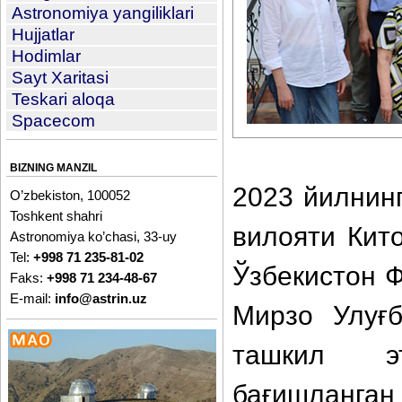
Astronomiya yangiliklari
Hujjatlar
Hodimlar
Sayt Xaritasi
Teskari aloqa
Spacecom
BIZNING MANZIL
2023 йилнин
O’zbekiston, 100052
Toshkent shahri
вилояти Кит
Astronomiya ko’chasi, 33-uy
Tel:
+998 71 235-81-02
Ўзбекистон 
Faks:
+998 71 234-48-67
E-mail:
info@astrin.uz
Мирзо Улуғб
ташкил эт
бағишланган