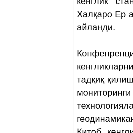
кенглик ст
Халқаро Ер 
айланди.
Конфенре
кенгликларн
тадқиқ қилиш
мониторин
технологи
геодинамик
Китоб кенгл