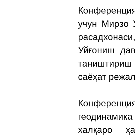
Конференция
учун Мирзо 
расадхонаси
Уйғониш дав
таништири
саёҳат режа
Конференц
геодинамик
халқаро ҳа