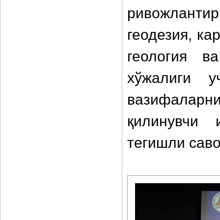
ривожланти
геодезия, ка
геология в
хўжалиги у
вазифаларни
қилинувчи 
тегишли сав