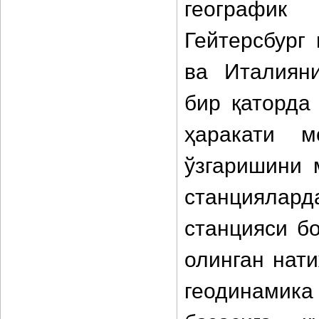
географик
Гейтерсбург
ва Италиян
бир қаторда
ҳаракати м
ўзгаришини 
станциялар
станцияси бо
олинган нат
геодинами