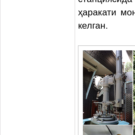
ҳаракати мо
келган.