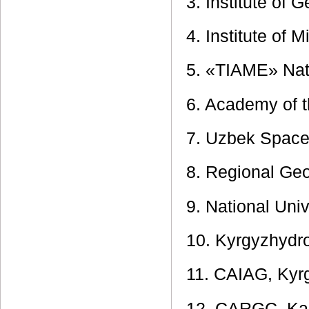
3. Institute of
4. Institute of 
5. «TIAME» Nat
6. Academy of t
7. Uzbek Spac
8. Regional Ge
9. National Uni
10. Kyrgyzhydr
11. CAIAG, Kyr
12. CARGC, Ka