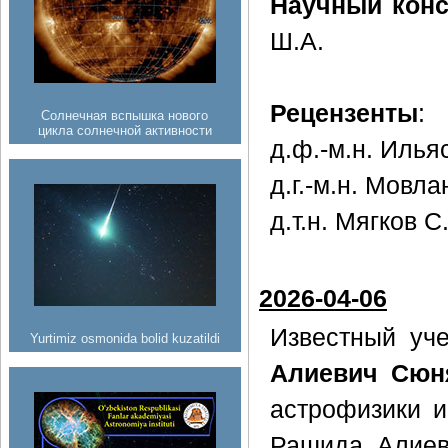
Научный конс
Ш.А.
Рецензенты
:
Солнечная вспышка нового
цикла солнечной активности
д.ф.-м.н. Илья
д.г.-м.н. Мовл
д.т.н. Мягков С
2026-04-06
Известный уч
Yurtimiz osmonida bolid kuzatildi
Алиевич Сюн
астрофизики 
Рашида Алиев