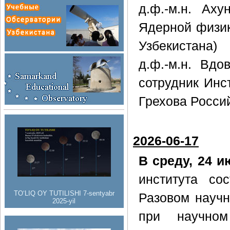
д.ф.-м.н. Ах
Ядерной физик
Узбекистана)
д.ф.-м.н. Вд
сотрудник Инс
Грехова Росси
2026-06-17
В среду, 24 и
института со
TO‘LIQ OY TUTILISHI 7-sentyabr
Разовом научн
2025-yil
при научном 