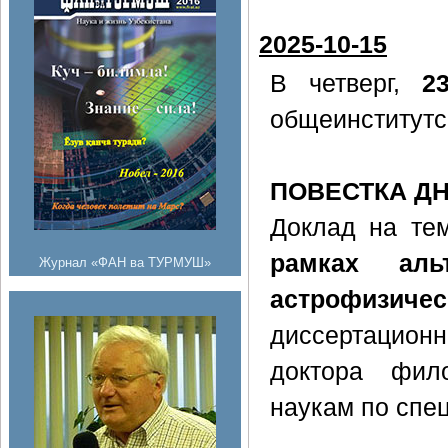
2025-10-15
В четверг,
2
общеинститутс
ПОВЕСТКА Д
Доклад на те
рамках аль
Журнал «ФАН ва ТУРМУШ»
астрофизич
диссертацион
доктора фил
наукам по спе