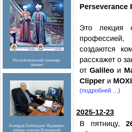
Perseverance 
Это лекция 
профессией
создаются ко
расскажет о з
Республиканский семинар-
тренинг
от
Galileo
и
Ma
Clipper
и
MOX
(подробней ...)
2025-12-23
В пятницу,
2
Ахмедов Бобомурат Жураевич
избран членом Всемирной