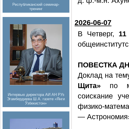
д. ф.-м.н. Ахун
Республиканский семинар-
тренинг
2026-06-07
В Четверг,
11
общеинститутс
ПОВЕСТКА Д
Доклад на тем
Щита»
по ма
соискание уч
Интервью директора АИ АН РУз
Эгамбердиева Ш.А. газете «Янги
Ўзбекистон»
физико-матема
— Астрономия