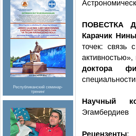
Астрономическ
ПОВЕСТКА Д
Карачик Нин
точек: связь 
активностью»,
доктора фи
специальности
Республиканский семинар-
тренинг
Научный кон
Эгамбердиев
Рецензенты
: