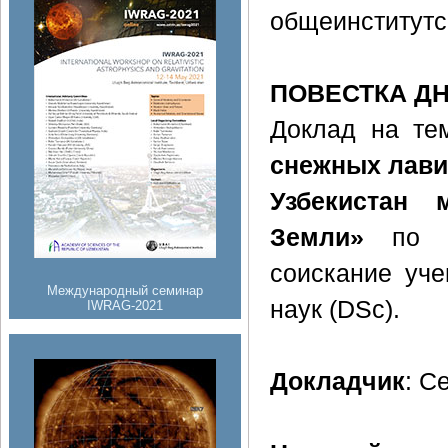
общеинститутс
ПОВЕСТКА Д
Доклад на те
снежных лави
Узбекистан 
Земли»
по ма
соискание уче
Международный семинар
наук (DSc).
IWRAG-2021
Докладчик
: С