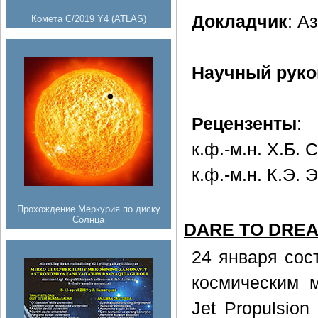
Докладчик
: А
Комета C/2019 Y4 (ATLAS)
Научный руко
Рецензенты
:
к.ф.-м.н. Х.Б. 
к.ф.-м.н. К.Э. 
Прохождение Меркурия по диску
Солнца
DARE TO DREAM
24 января сос
космическим 
Jet Propulsion