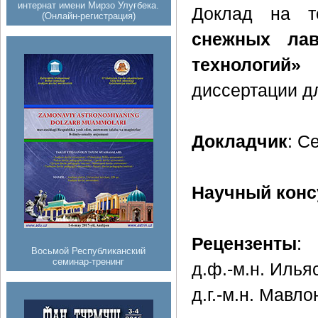
интернат имени Мирзо Улуғбека.
Доклад на 
(Онлайн-регистрация)
снежных лав
технологий»
п
диссертации д
Докладчик
: С
Научный конс
Рецензенты
:
Восьмой Республиканский
семинар-тренинг
д.ф.-м.н. Илья
д.г.-м.н. Мавл