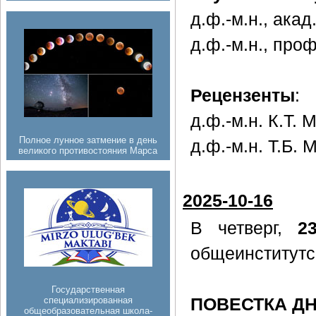
д.ф.-м.н., ака
д.ф.-м.н., про
Рецензенты
:
д.ф.-м.н. К.Т.
Полное лунное затмение в день
д.ф.-м.н. Т.Б.
великого противостояния Марса
2025-10-16
В четверг,
2
общеинститутс
Государственная
специализированная
ПОВЕСТКА Д
общеобразовательная школа-