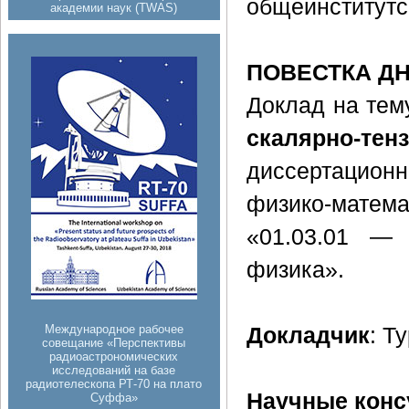
общеинститутс
академии наук (TWAS)
ПОВЕСТКА Д
Доклад на тем
скалярно-тен
диссертацион
физико-матем
«01.03.01 — 
физика».
Международное рабочее
Докладчик
: Т
совещание «Перспективы
радиоастрономических
исследований на базе
радиотелескопа РТ-70 на плато
Научные конс
Суффа»