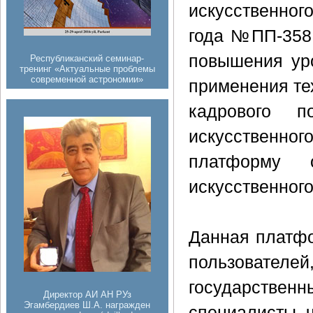
искусственного
года №ПП-358 
повышения уро
Республиканский семинар-
тренинг «Актуальные проблемы
современной астрономии»
применения тех
кадрового п
искусственно
платформу 
искусственног
Данная платфо
пользователе
государстве
Директор АИ АН РУз
Эгамбердиев Ш.А. награжден
специалисты ч