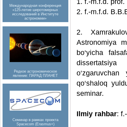
1. f.-m.f.d. prof.
Международная конференция
«125-летие широтомерных
2. f.-m.f.d. B.B
исследований в Институте
астрономии»
2. Xamrakulov
Astronomiya mu
bo‘yicha falsa
dissertatsiya
Редкое астрономическое
o‘zgaruvchan y
явление: ПАРАД ПЛАНЕТ
qo‘shaloq yuld
seminar.
Ilmiy rahbar
: f
Семинар в рамках проекта
Spacecom (Erasmus+)