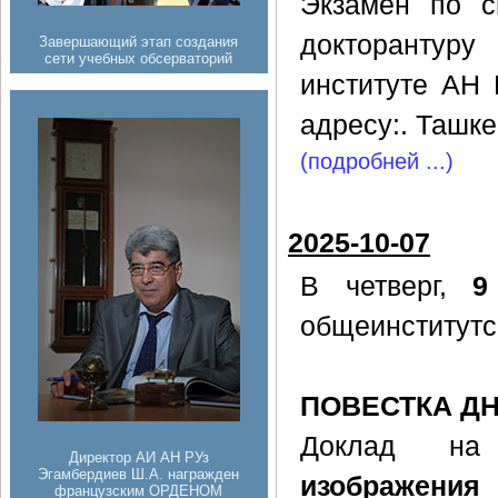
Экзамен по с
докторантур
Завершающий этап создания
сети учебных обсерваторий
институте АН 
адресу:. Ташке
(подробней ...)
2025-10-07
В четверг,
9
общеинститутс
ПОВЕСТКА Д
Доклад н
Директор АИ АН РУз
Эгамбердиев Ш.А. награжден
изображени
французским ОРДЕНОМ