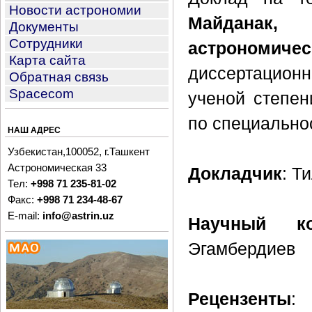
Новости астрономии
Майданак
Документы
Сотрудники
астрономич
Карта сайта
диссертацион
Обратная связь
Spacecom
ученой степен
по специально
НАШ АДРЕС
Узбекистан,100052, г.Ташкент
Астрономическая 33
Докладчик
: Т
Тел:
+998 71 235-81-02
Факс:
+998 71 234-48-67
E-mail:
info@astrin.uz
Научный ко
Эгамбердиев
Рецензенты
: