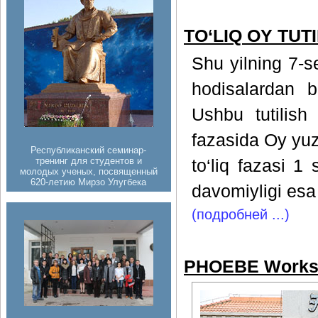
TO‘LIQ OY TUTIL
Shu yilning 7-s
hodisalardan bi
Ushbu tutilish t
fazasida Oy yuza
Республиканский семинар-
тренинг для студентов и
to‘liq fazasi 1
молодых ученых, посвященный
620-летию Мирзо Улугбека
davomiyligi esa
(подробней ...)
PHOEBE Works