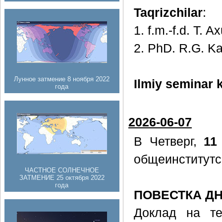
Taqrizchilar
:
1. f.m.-f.d. T. 
2. PhD. R.G. Ka
Лунное затмение 8 ноября 2022
Ilmiy seminar k
года
2026-06-07
В Четверг,
11
общеинститутс
ЧАСТНОЕ СОЛНЕЧНОЕ
ЗАТМЕНИЕ 25 октября 2022
года
ПОВЕСТКА Д
Доклад на т