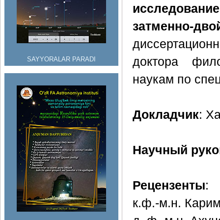
исследовани
затменно-д
диссертацион
доктора фил
SAYYORALAR PARADI
наукам по спе
Докладчик
: Х
Научный руко
Рецензенты
:
к.ф.-м.н. Кари