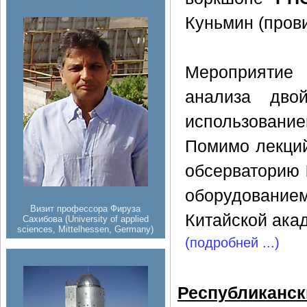
Куньмин (пров
Мероприятие
анализа дво
использование
Помимо лекций
обсерваторию
оборудование
Визит профессора Фируза
Китайской ака
Сахибова (University of applied
sciences, Mittelhessen, Germany)
(подробней ...)
Республиканск