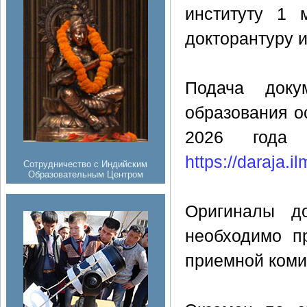
институту 1 
докторантуру и
Подача доку
образования о
2026 года 
https://daraja.il
Сотрудничество с Индийским
Образовательным Центром
Оригиналы до
необходимо п
приемной коми