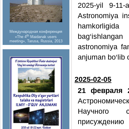
2025-yil 9-11-
Astronomiya ins
hamkorligida 
Международная конференция
bag‘ishlanga
th
«The 4
Maidanak users
meeting», Tarusa, Russia, 2013
astronomiya fan
anjuman bo‘lib o
2025-02-05
21 февраля 2
Астрономическ
Научного со
присуждению