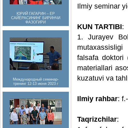
Ilmiy seminar yig
ЮРИЙ ГАГАРИН – ЕР
САЙЁРАСИНИНГ БИРИНЧИ
ФАЗОГИРИ
KUN TARTIBI
:
1. Jurayev Bol
mutaxassisligi
falsafa doktori
materiallari as
kuzatuvi va tah
Международный семинар-
тренинг 12-13 июня 2023 г
Ilmiy rahbar
: f
Taqrizchilar
: