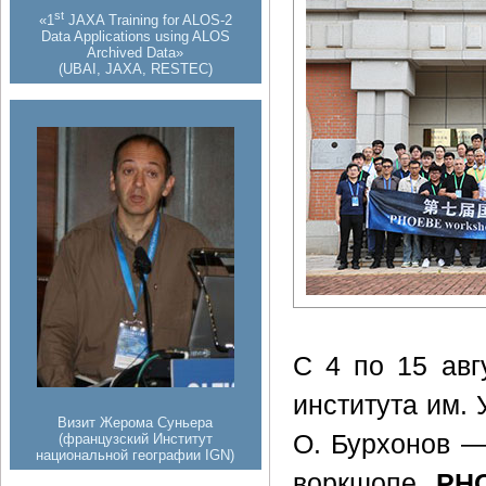
st
«1
JAXA Training for ALOS-2
Data Applications using ALOS
Archived Data»
(UBAI, JAXA, RESTEC)
С 4 по 15 авг
института им. 
Визит Жерома Суньера
О. Бурхонов —
(французский Институт
национальной географии IGN)
воркшопе
PH