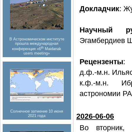
Докладчик
: Ж
Научный ру
Эгамбердиев Ш
В Астрономическом институте
прошла международная
th
конференция «6
Maidanak
users meeting»
Рецензенты
:
д.ф.-м.н. Илья
к.ф.-м.н. И
астрономии РА
Солнечное затмение 10 июня
2026-06-06
2021 года
Во вторник