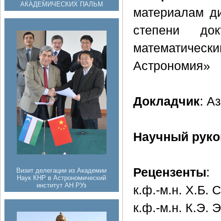
АКАДЕМИЧЕСКИХ ПАЛЬМ
материалам ди
степени до
математическ
Астрономия»
Докладчик
: А
Научный руко
Рецензенты
:
Визит делегации из Академии
Наук КНР в Астрономический
институт АН РУз
к.ф.-м.н. Х.Б. 
к.ф.-м.н. К.Э. 