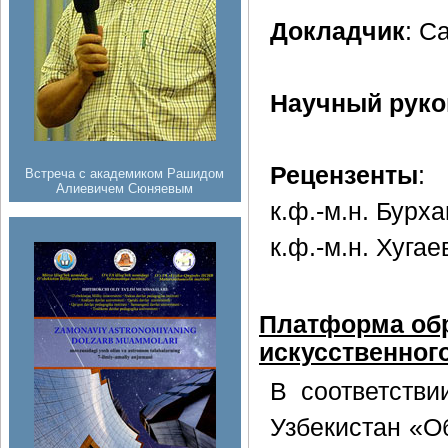
Докладчик
: С
Научный руко
Рецензенты
:
Встреча с академиком Рашидом
Алиевичем Сюняевым
к.ф.-м.н. Бурха
к.ф.-м.н. Хугаев
Платформа обр
искусственног
В соответстви
Узбекистан «О