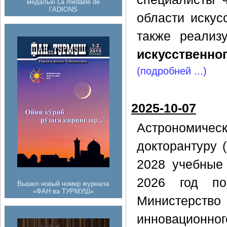
медалью La médaille de
l’ADIONS
области искус
также реализ
искусственног
(подробней ...)
2025-10-07
Астрономичес
докторантуру 
2028 учебные 
2026 год по
Вышел новый номер журнала
«ФАН ва ТУРМУШ»
Министерст
инновационног