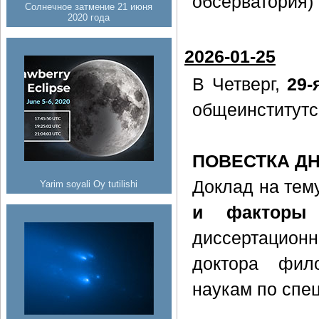
обсерватория)
Солнечное затмение 21 июня
2020 года
2026-01-25
В Четверг,
29-
общеинститутс
ПОВЕСТКА Д
Доклад на тем
Yarim soyali Oy tutilishi
и факторы
диссертацион
доктора фил
наукам по спе