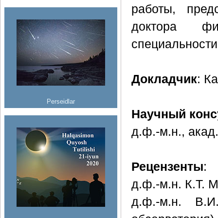
работы, пред
доктора фи
специальности
Докладчик
: К
Perseidlar
Научный конс
д.ф.-м.н., ака
Рецензенты
:
д.ф.-м.н. К.Т.
д.ф.-м.н. В.