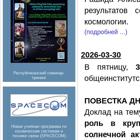
результатов 
космологии.
(подробней ...)
2026-03-30
В пятницу,
Республиканский семинар-
общеинститутс
тренинг
ПОВЕСТКА Д
Доклад на тем
роль в круп
Новая учебная программа по
космическим системам и
солнечной ак
технике связи (SPACECOM)