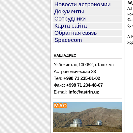
Аб
Новости астрономии
А.
Документы
но
Сотрудники
Фа
Карта сайта
бў
Обратная связь
А.
Spacecom
ҳо
НАШ АДРЕС
Узбекистан,100052, г.Ташкент
Астрономическая 33
Тел:
+998 71 235-81-02
Факс:
+998 71 234-48-67
E-mail:
info@astrin.uz