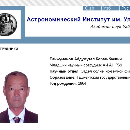
O’zb
Ўзб
Рус .
ТРУДНИКИ
Байжуманов Абдумутал Корганбаевич
Младший научный сотрудник АИ АН РУз
Научный отдел
:
Отдел солнечно-земной фи
Образование
:
Ташкентский государственный
Год рождения
:
1964