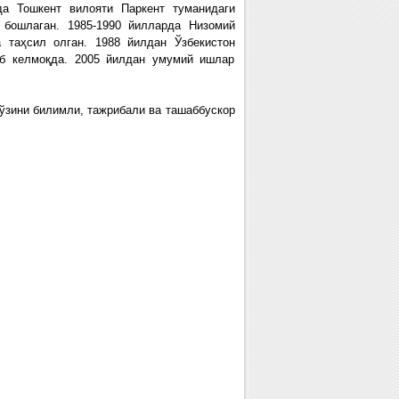
а Тошкент вилояти Паркент туманидаги
 бошлаган. 1985-1990 йилларда Низомий
 таҳсил олган. 1988 йилдан Ўзбекистон
аб келмоқда. 2005 йилдан умумий ишлар
ўзини билимли, тажрибали ва ташаббускор