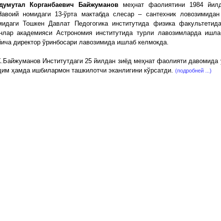
думутал Корганбаевич Байжуманов
меҳнат фаолиятини 1984 йилд
Навоий номидаги 13-ўрта мактабда слесар – сантехник ловозимидан
мидаги Тошкен Давлат Педогогика институтида физика факультетида
нлар академияси Астрономия институтида турли лавозимларда ишл
йича директор ўринбосари лавозимида ишлаб келмокда.
К.Байжуманов Институтдаги 25 йилдан зиёд меҳнат фаолияти давомида 
дим ҳамда ишбилармон ташкилотчи эканлигини кўрсатди.
(подробней ...)