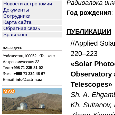
Радиоалока ин
Новости астрономии
Документы
Год рождения
:
Сотрудники
Карта сайта
Обратная связь
ПУБЛИКАЦИИ
Spacecom
//Applied Sol
НАШ АДРЕС
220–223
Узбекистан,100052, г.Ташкент
Астрономическая 33
«Solar Photo
Тел:
+998 71 235-81-02
Observatory 
Факс:
+998 71 234-48-67
E-mail:
info@astrin.uz
Telescopes»
Sh. A. Ehgamb
Kh. Sultanov, 