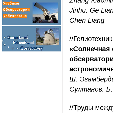
Zhang Xiaomi
Jinhu, Ge Lia
Chen Liang
//Гелиотехник
«Солнечная 
обсерватори
астрономиче
Ш. Эгамберди
Султанов, Б.
//Труды межд