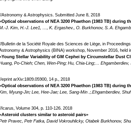
//Astronomy & Astrophysics. Submitted June 8, 2018
«Optical observations of NEA 3200 Phaethon (1983 TB) during th
M.-J. Kim, H.-J. Lee1, …, K. Ergashev., O. Burkhonov, S. A. Ehgamber
//Bulletin de la Société Royale des Sciences de Liège, in Proceedings 
Astronomy & Astrophysics (BINA) workshop, November 2016, held in Na
«Young Stellar Variability of GM Cephei by Circumstellar Dust 
Huang, Po-Chieh; Chen, Wen-Ping; Hu, Chia-Ling;… Ehgamberdiev, S
//eprint arXiv:1809.05900, 14 p., 2018
«Optical observations of NEA 3200 Phaethon (1983 TB) during th
Kim, Myung-Jin; Lee, Hee-Jae; Lee, Sang-Min .;.Ehgamberdiev, Shuhr
//Icarus, Volume 304, p. 110-126. 2018
«Asteroid clusters similar to asteroid pairs»
Petr Pravec, Petr Fatka, David Vokrouhlicky, Otabek Burkhonov, Shuh