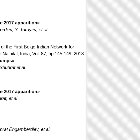
e 2017 apparition»
diev, Y. Turayev, et al
of the First Belgo-Indian Network for
inital, India, Vol. 87, pp 145-149, 2018
Clumps»
huhrat et al
e 2017 apparition»
at, et al
rat Ehgamberdiev, et al.