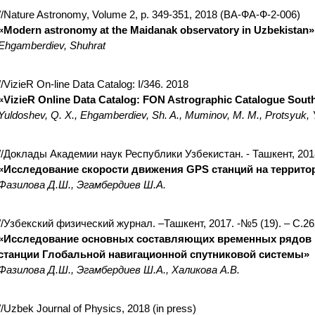
//Nature Astronomy, Volume 2, p. 349-351, 2018 (ВА-ФА-Ф-2-006)
«Modern astronomy at the Maidanak observatory in Uzbekistan»
Ehgamberdiev, Shuhrat
//VizieR On-line Data Catalog: I/346. 2018
«VizieR Online Data Catalog: FON Astrographic Catalogue Sout
Yuldoshev, Q. X., Ehgamberdiev, Sh. A., Muminov, M. M., Protsyuk, Yu
//Доклады Академии наук Республики Узбекистан. - Ташкент, 2018
«Исследование скорости движения GPS станций на территор
Фазилова Д.Ш., Эгамбердиев Ш.А.
//Узбекский физический журнал. –Ташкент, 2017. -№5 (19). – С.26
«Исследование основных составляющих временных рядов 
станции Глобальной навигационной спутниковой системы»
Фазилова Д.Ш., Эгамбердиев Ш.А., Халикова А.В.
//Uzbek Journal of Physics, 2018 (in press)