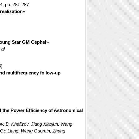
4, pp. 281-287
realization»
Young Star GM Cephei»
 al
6)
and multifrequency follow-up
 the Power Efficiency of Astronomical
ov, B. Khafizov, Jiang Xiaojun, Wang
, Ge Liang, Wang Guomin, Zhang