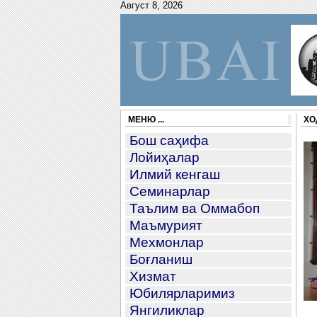
Август 8, 2026
МЕНЮ ...
ХО
Бош саҳифа
Лойиҳалар
Илмий кенгаш
Семинарлар
Таълим ва Оммабоп
Маъмурият
Мехмонлар
Боғланиш
Хизмат
Юбилярларимиз
Янгиликлар