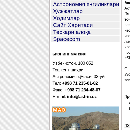
Ак
Астрономия янгиликлари
Ас
Ҳужжатлар
Пя
Ходимлар
то
Сайт Харитаси
пе
из
Тескари алоқа
из
Spacecom
ли
хр
пр
БИЗНИНГ МАНЗИЛ
«SD
Ўзбекистон, 100 052
С 
Тошкент шаҳри
Уз
Астрономия кўчаси, 33-уй
за
Тел:
+998 71 235-81-02
Факс:
+998 71 234-48-67
E-mail:
info@astrin.uz
Пр
ПУ