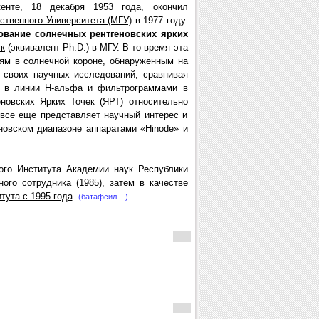
нте, 18 декабря 1953 года, окончил
ственного Университета (МГУ)
в 1977 году.
ование солнечных рентгеновских ярких
ук
(эквивалент Ph.D.) в МГУ. В то время эта
ям в солнечной короне, обнаруженным на
е своих научных исследований, сравнивая
и в линии H-альфа и фильтрограммами в
новских Ярких Точек (ЯРТ) относительно
все еще представляет научный интерес и
новском диапазоне аппаратами «Hinode» и
ого Института Академии наук Республики
ного сотрудника (1985), затем в качестве
тута с 1995 года
.
(батафсил ...)