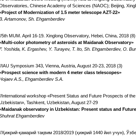
Observatories, Chinese Academy of Sciences (NAOC); Beijing, Xinglon
«Project of Modernization of 1.5 meter telescope AZT-22»
B. Artamonov, Sh. Ehgamberdiev
//5th MUM. April 16-19. Xinglong Observatory, Hebei, China, 2018 (8)
«Multi-color photometry of asteroids at Maidanak Observatory»
F. Yoshida, K. Ergashev, Y. Turayev, T. Ito, Sh. Ehgamberdiev, O. B
//IAU Symposium 343, Vienna, Austria, August 20-23, 2018 (3)
«Prospect science with modern 4 meter class telescopes»
Hojaev A.S., Ehgamberdiev S.A.
//International workshop «Present Status and Future Prospects of the
Uzbekistan», Tashkent, Uzbekistan, August 27-29
«Maidanak observatory in Uzbekistan: Present status and Futur
Shuhrat Ehgamberdiev
//Ҳижрий-қамарий тақвим 2018/2019 (ҳижрий 1440 йил учун), Ўз