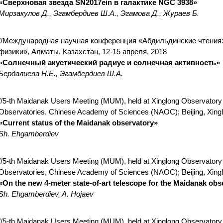
«Сверхновая звезда SN2017ein в галактике NGC 3938»
Мирзакулов Д., Эгамбердиев Ш.А., Эгамова Д., Жураев Б.
//Международная научная конференция «Абдильдинские чтения
физики», Алматы, Казахстан, 12-15 апреля, 2018
«Солнечный акустический радиус и солнечная активность»
Бердалиева Н.Е., Эгамбердиев Ш.А.
//5-th Maidanak Users Meeting (MUM), held at Xinglong Observatory 
Observatories, Chinese Academy of Sciences (NAOC); Beijing, Xinglo
«Current status of the Maidanak observatory»
Sh. Ehgamberdiev
//5-th Maidanak Users Meeting (MUM), held at Xinglong Observatory 
Observatories, Chinese Academy of Sciences (NAOC); Beijing, Xinglon
«On the new 4-meter state-of-art telescope for the Maidanak obs
Sh. Ehgamberdiev, A. Hojaev
//5-th Maidanak Users Meeting (MUM), held at Xinglong Observatory 