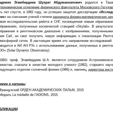
адемик Эгамбердиев Шухрат Абдуманнапович
родился в Ташке
трономическое отделение физического факультета Московского Государ
ть лет спустя, в 1982 году, он успешно защитил диссертацию
«Исслед
чек»
на соискание ученой степени
кандидата физико-математических на
рвая исследовательская работа в СНГ, посвященная новым образовани
ображениях, полученных космической станцией «Skylab». В результат
ображения в рентгеновском диапазоне с изображениями, полученным
нии CaII, он смог получить новую информацию о локализации Рентге
омосферной сетки. В настоящее время это направление исследований 
оводится в АИ АН РУз с использованием данных, полученных в рентге
O» (Solar Dynamic Observatory).
1982г. проф. Эгамбердиев Ш.А. является сотрудником Астрономическ
бекистан, сначала в качестве молодого ученого (1982), старшего науч
ведующего отделом солнечной физики (1986) и, наконец,
директора инсти
емии и награды
Французский ОРДЕН АКАДЕМИЧЕСКИХ ПАЛЬМ, 2015
Медаль La médaille de l’ADIONS, 2015
БЛИКАЦИИ