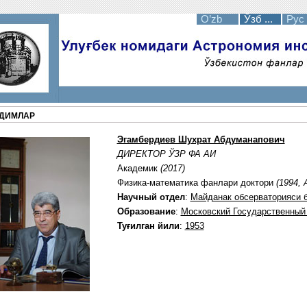
O’zb
Ўзб ...
Рус
ДИМЛАР
Эгамбердиев Шухрат Абдуманапович
ДИРЕКТОР ЎЗР ФА АИ
Академик
(2017)
Физика-математика фанлари доктори
(1994, 
Научный отдел
:
Майданак обсерваторияси 
Образование
:
Московский Государственный 
Туғилган йили
:
1953