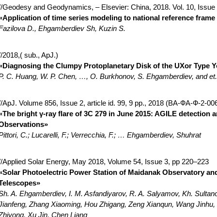
//Geodesy and Geodynamics, – Elsevier: China, 2018. Vol. 10, Issue 
«Application of time series modeling to national reference frame 
Fazilova D., Ehgamberdiev Sh, Kuzin S.
//2018,( sub., ApJ.)
«Diagnosing the Clumpy Protoplanetary Disk of the UXor Type 
P. C. Huang, W. P. Chen, …, O. Burkhonov, S. Ehgamberdiev, and et.
//ApJ. Volume 856, Issue 2, article id. 99, 9 pp., 2018 (ВА-ФА-Ф-2-00
«The bright γ-ray flare of 3C 279 in June 2015: AGILE detection 
Observations»
Pittori, C.; Lucarelli, F.; Verrecchia, F.; … Ehgamberdiev, Shuhrat
//Applied Solar Energy, May 2018, Volume 54, Issue 3, pp 220–223
«Solar Photoelectric Power Station of Maidanak Observatory and
Telescopes»
Sh. A. Ehgamberdiev, I. M. Asfandiyarov, R. A. Salyamov, Kh. Sultan
Jianfeng, Zhang Xiaoming, Hou Zhigang, Zeng Xianqun, Wang Jinhu
Zhiyong, Xu Jin, Chen Liang