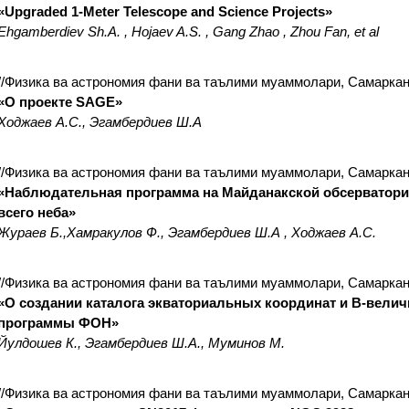
«Upgraded 1-Meter Telescope and Science Projects»
Ehgamberdiev Sh.A. , Hojaev A.S. , Gang Zhao , Zhou Fan, et al
//Физика ва астрономия фани ва таълими муаммолари, Самаркан
«О проекте SAGE»
Ходжаев А.С., Эгамбердиев Ш.А
//Физика ва астрономия фани ва таълими муаммолари, Самаркан
«Наблюдательная программа на Майданакской обсерватори
всего неба»
Жураев Б.,Хамракулов Ф., Эгамбердиев Ш.А , Ходжаев А.С.
//Физика ва астрономия фани ва таълими муаммолари, Самаркан
«О создании каталога экваториальных координат и В-величи
программы ФОН»
Йулдошев К., Эгамбердиев Ш.А., Муминов М.
//Физика ва астрономия фани ва таълими муаммолари, Самаркан